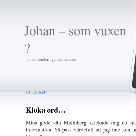
Johan – som vuxen
?
- tankar funderingar här och nu!
«
Underbart !
Kloka ord…
Mina gode vän Malmberg skickade mig ett ma
information. Så pass värdefull att jag inte kan 