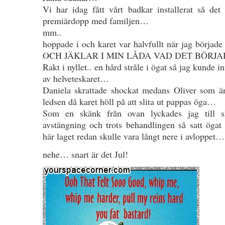
Vi har idag fått vårt badkar installerat så det 
premiärdopp med familjen…
mm..
hoppade i och karet var halvfullt när jag börjad
OCH JÄKLAR I MIN LÅDA VAD DET BÖRJAD
Rakt i nyllet.. en hård stråle i ögat så jag kunde i
av helveteskaret…
Daniela skrattade shockat medans Oliver som är
ledsen då karet höll på att slita ut pappas öga…
Som en skänk från ovan lyckades jag till sl
avstängning och trots behandlingen så satt ögat
här laget redan skulle vara långt nere i avloppet…
nehe… snart är det Jul!