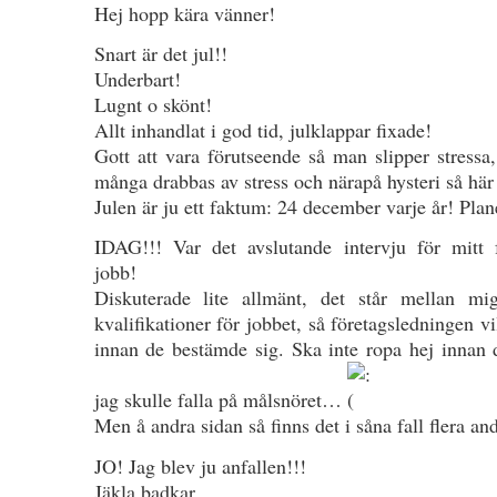
Hej hopp kära vänner!
Snart är det jul!!
Underbart!
Lugnt o skönt!
Allt inhandlat i god tid, julklappar fixade!
Gott att vara förutseende så man slipper stressa,
många drabbas av stress och närapå hysteri så här 
Julen är ju ett faktum: 24 december varje år! Plane
IDAG!!! Var det avslutande intervju för mitt 
jobb!
Diskuterade lite allmänt, det står mellan mi
kvalifikationer för jobbet, så företagsledningen vi
innan de bestämde sig. Ska inte ropa hej innan
jag skulle falla på målsnöret…
Men å andra sidan så finns det i såna fall flera a
JO! Jag blev ju anfallen!!!
Jäkla badkar…