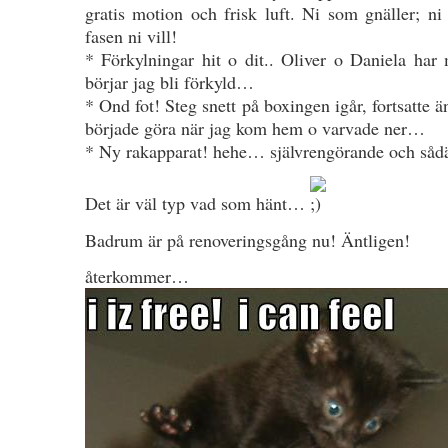
gratis motion och frisk luft. Ni som gnäller; ni h
fasen ni vill!
* Förkylningar hit o dit.. Oliver o Daniela har
börjar jag bli förkyld…
* Ond fot! Steg snett på boxingen igår, fortsatte 
började göra när jag kom hem o varvade ner…
* Ny rakapparat! hehe… självrengörande och sådär
Det är väl typ vad som hänt…
Badrum är på renoveringsgång nu! Äntligen!
återkommer…