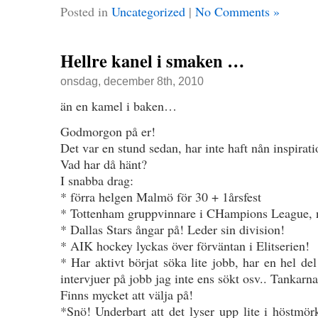
Posted in
Uncategorized
|
No Comments »
Hellre kanel i smaken …
onsdag, december 8th, 2010
än en kamel i baken…
Godmorgon på er!
Det var en stund sedan, har inte haft nån inspirat
Vad har då hänt?
I snabba drag:
* förra helgen Malmö för 30 + 1årsfest
* Tottenham gruppvinnare i CHampions League, n
* Dallas Stars ångar på! Leder sin division!
* AIK hockey lyckas över förväntan i Elitserien!
* Har aktivt börjat söka lite jobb, har en hel del
intervjuer på jobb jag inte ens sökt osv.. Tankarna
Finns mycket att välja på!
*Snö! Underbart att det lyser upp lite i höstmör