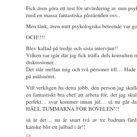
Fick även göra ett test för utvärdering av min psy
med en massa fantastiska påståenden osv..
Men tänk, även mitt psykologiska beteende var g
OCH!!!!
Blev kallad på tredje och sista intervjun!!
Vilken var igår där jag fick träffa dels konsulten 
diskussioner..
Det står mellan mig och två personer till… Hade va
på målsnöret.
Vill verkligen ha detta jobb, den person jag skul
en fantastiskt bra chef att arbeta för, det jag sk
perfekt… svar kommer innan jul… så nu går 
HÅLL TUMMARNA FÖR BÖVELEN!!!
så är det… nu är snart två av tre badrum färdi
kanske blir ett julbad i år!!