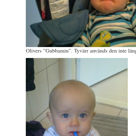
Olivers ”Gubbamin”. Tyvärr används den inte lä